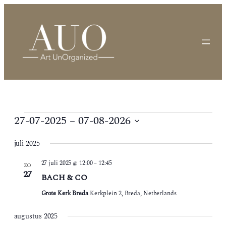
Evenementen
27-07-2025
 – 
07-08-2026
Selecteer
juli 2025
een
datum.
27 juli 2025 @ 12:00
–
12:45
ZO
27
BACH & CO
Grote Kerk Breda
Kerkplein 2, Breda, Netherlands
augustus 2025