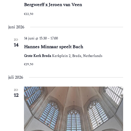
Bergwerff x Jeroen van Veen
€22,50
juni 2026
14 juni @ 15:30
–
17:00
ZO
14
Hannes Minnaar speelt Bach
Grote Kerk Breda
Kerkplein 2, Breda, Netherlands
€29,50
juli 2026
ZO
12