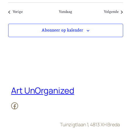
Evenementen
Evenem
Vorige
Vandaag
Volgende
Abonneer op kalender
Art UnOrganized
Facebook
Tuinzigtlaan 1, 4813 XH Breda