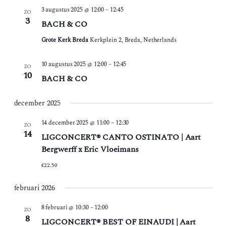
3 augustus 2025 @ 12:00
–
12:45
ZO
3
BACH & CO
Grote Kerk Breda
Kerkplein 2, Breda, Netherlands
10 augustus 2025 @ 12:00
–
12:45
ZO
10
BACH & CO
december 2025
14 december 2025 @ 11:00
–
12:30
ZO
14
LIGCONCERT® CANTO OSTINATO | Aart
Bergwerff x Eric Vloeimans
€22.50
februari 2026
8 februari @ 10:30
–
12:00
ZO
8
LIGCONCERT® BEST OF EINAUDI | Aart