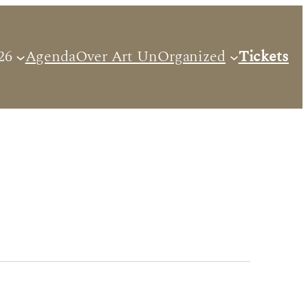
26
Agenda
Over Art UnOrganized
Tickets